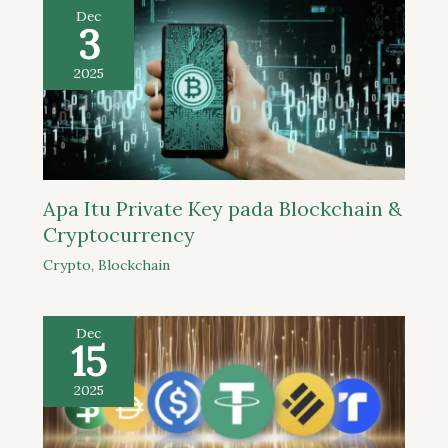
Dec
3
2025
Apa Itu Private Key pada Blockchain &
Cryptocurrency
Crypto
,
Blockchain
Dec
15
2025