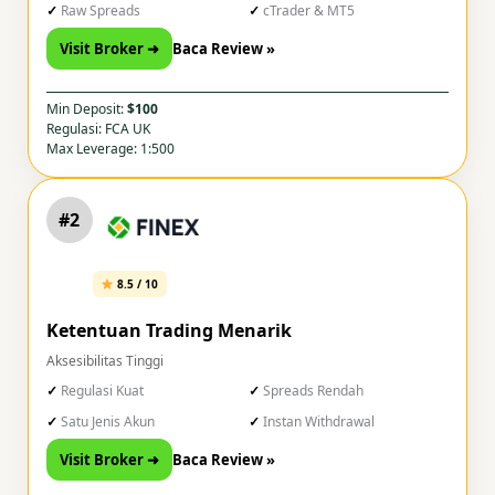
Raw Spreads
cTrader & MT5
Visit Broker ➜
Baca Review »
Min Deposit:
$100
Regulasi: FCA UK
Max Leverage: 1:500
#2
8.5 / 10
Ketentuan Trading Menarik
Aksesibilitas Tinggi
Regulasi Kuat
Spreads Rendah
Satu Jenis Akun
Instan Withdrawal
Visit Broker ➜
Baca Review »