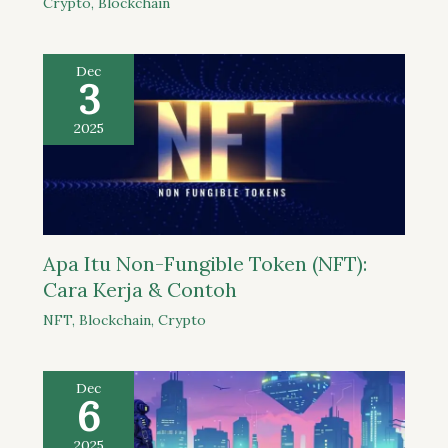
Crypto
,
Blockchain
Dec
3
2025
Apa Itu Non-Fungible Token (NFT):
Cara Kerja & Contoh
NFT
,
Blockchain
,
Crypto
Dec
6
2025