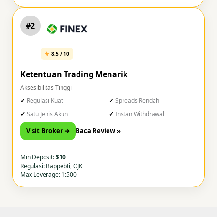
#2
8.5 / 10
Ketentuan Trading Menarik
Aksesibilitas Tinggi
Regulasi Kuat
Spreads Rendah
Satu Jenis Akun
Instan Withdrawal
Visit Broker ➜
Baca Review »
Min Deposit:
$10
Regulasi: Bappebti, OJK
Max Leverage: 1:500