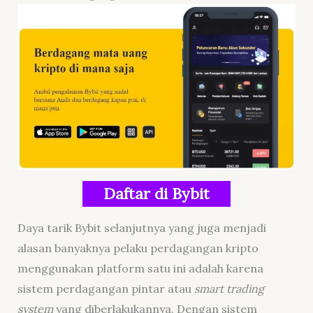
Daftar di Bybit
Daya tarik Bybit selanjutnya yang juga menjadi
alasan banyaknya pelaku perdagangan kripto
menggunakan platform satu ini adalah karena
sistem perdagangan pintar atau
smart trading
system
yang diberlakukannya. Dengan sistem