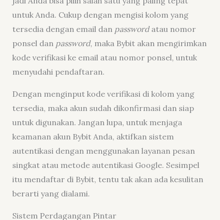
jadi Anda bisa pilih salah satu yang paling tepat
untuk Anda. Cukup dengan mengisi kolom yang
tersedia dengan email dan
password
atau nomor
ponsel dan
password
, maka Bybit akan mengirimkan
kode verifikasi ke email atau nomor ponsel, untuk
menyudahi pendaftaran.
Dengan menginput kode verifikasi di kolom yang
tersedia, maka akun sudah dikonfirmasi dan siap
untuk digunakan. Jangan lupa, untuk menjaga
keamanan akun Bybit Anda, aktifkan sistem
autentikasi dengan menggunakan layanan pesan
singkat atau metode autentikasi Google. Sesimpel
itu mendaftar di Bybit, tentu tak akan ada kesulitan
berarti yang dialami.
Sistem Perdagangan Pintar