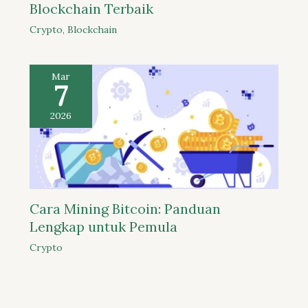
Blockchain Terbaik
Crypto
,
Blockchain
Mar
7
2026
Cara Mining Bitcoin: Panduan
Lengkap untuk Pemula
Crypto