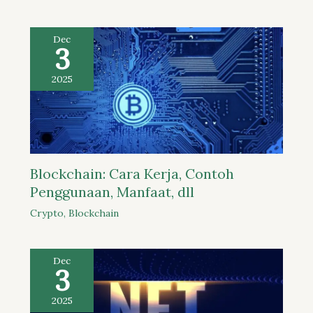
Dec
3
2025
Blockchain: Cara Kerja, Contoh
Penggunaan, Manfaat, dll
Crypto
,
Blockchain
Dec
3
2025