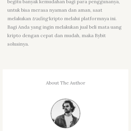
begitu banyak kemudahan bagi para penggunanya,
untuk bisa merasa nyaman dan aman, saat
melakukan
trading
kripto melalui platformnya ini.
Bagi Anda yang ingin melakukan jual beli mata uang
kripto dengan cepat dan mudah, maka Bybit
solusinya.
About The Author