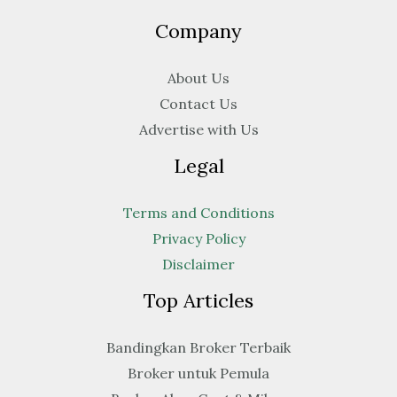
Company
About Us
Contact Us
Advertise with Us
Legal
Terms and Conditions
Privacy Policy
Disclaimer
Top Articles
Bandingkan Broker Terbaik
Broker untuk Pemula