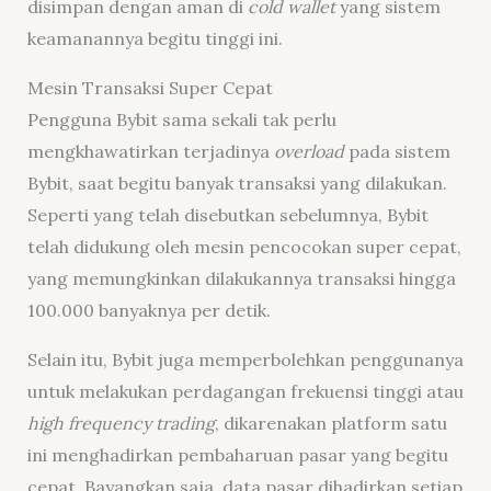
disimpan dengan aman di
cold wallet
yang sistem
keamanannya begitu tinggi ini.
Mesin Transaksi Super Cepat
Pengguna Bybit sama sekali tak perlu
mengkhawatirkan terjadinya
overload
pada sistem
Bybit, saat begitu banyak transaksi yang dilakukan.
Seperti yang telah disebutkan sebelumnya, Bybit
telah didukung oleh mesin pencocokan super cepat,
yang memungkinkan dilakukannya transaksi hingga
100.000 banyaknya per detik.
Selain itu, Bybit juga memperbolehkan penggunanya
untuk melakukan perdagangan frekuensi tinggi atau
high frequency trading
, dikarenakan platform satu
ini menghadirkan pembaharuan pasar yang begitu
cepat. Bayangkan saja, data pasar dihadirkan setiap