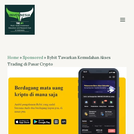
Skip
to
content
Home
»
Sponsored
»
Bybit Tawarkan Kemudahan Akses
Trading di Pasar Crypto