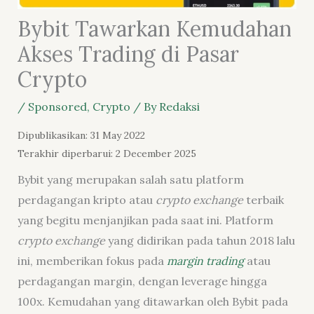
Bybit Tawarkan Kemudahan
Akses Trading di Pasar
Crypto
/
Sponsored
,
Crypto
/ By
Redaksi
Dipublikasikan: 31 May 2022
Terakhir diperbarui: 2 December 2025
Bybit yang merupakan salah satu platform
perdagangan kripto atau
crypto exchange
terbaik
yang begitu menjanjikan pada saat ini. Platform
crypto exchange
yang didirikan pada tahun 2018 lalu
ini, memberikan fokus pada
margin trading
atau
perdagangan margin, dengan leverage hingga
100x. Kemudahan yang ditawarkan oleh Bybit pada