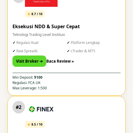
8.7 / 10
Eksekusi NDD & Super Cepat
Teknologi Trading Level Institusi
Regulasi Kuat
Platform Lengkap
Raw Spreads
cTrader & MT5
Visit Broker ➜
Baca Review »
Min Deposit:
$100
Regulasi: FCA UK
Max Leverage: 1:500
#2
8.5 / 10