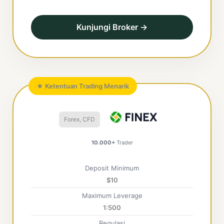
Kunjungi Broker →
★ Ketentuan Trading Menarik
Forex, CFD
10.000+
Trader
Deposit Minimum
$10
Maximum Leverage
1:500
Regulasi