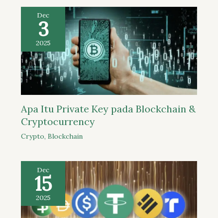
Dec
3
2025
Apa Itu Private Key pada Blockchain &
Cryptocurrency
Crypto
,
Blockchain
Dec
15
2025