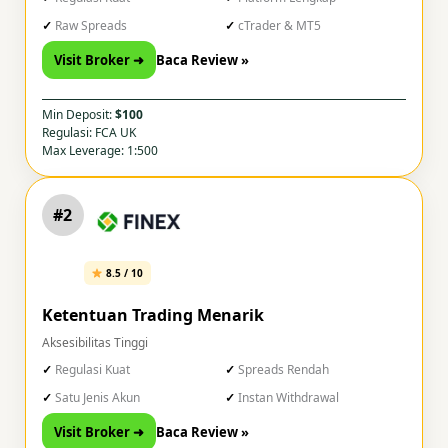
Raw Spreads
cTrader & MT5
Visit Broker ➜
Baca Review »
Min Deposit:
$100
Regulasi: FCA UK
Max Leverage: 1:500
#2
8.5 / 10
Ketentuan Trading Menarik
Aksesibilitas Tinggi
Regulasi Kuat
Spreads Rendah
Satu Jenis Akun
Instan Withdrawal
Visit Broker ➜
Baca Review »