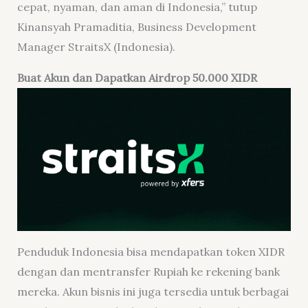
cepat, nyaman, dan aman di Indonesia,” tutup
Kinansyah Pramaditia, Business Development
Manager StraitsX (Indonesia).
Buat Akun dan Dapatkan Airdrop 50.000 XIDR
Penduduk Indonesia bisa mendapatkan token XIDR
dengan dan mentransfer Rupiah ke rekening bank
mereka. Akun bisnis ini juga tersedia untuk berbagai