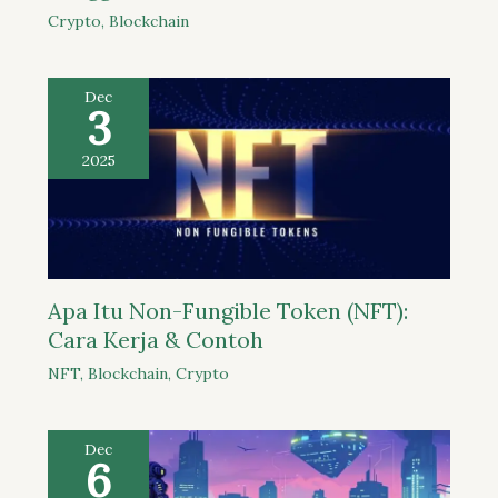
Crypto
,
Blockchain
Dec
3
2025
Apa Itu Non-Fungible Token (NFT):
Cara Kerja & Contoh
NFT
,
Blockchain
,
Crypto
Dec
6