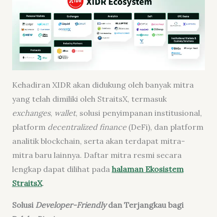
Kehadiran XIDR akan didukung oleh banyak mitra
yang telah dimiliki oleh StraitsX, termasuk
exchange
s
,
wallet
, solusi penyimpanan institusional,
platform
decentralized finance
(DeFi), dan platform
analitik blockchain, serta akan terdapat mitra-
mitra baru lainnya. Daftar mitra resmi secara
lengkap dapat dilihat pada
halaman Ekosistem
StraitsX
.
Solusi
D
eveloper-
F
riendly
dan Terjangkau
bagi