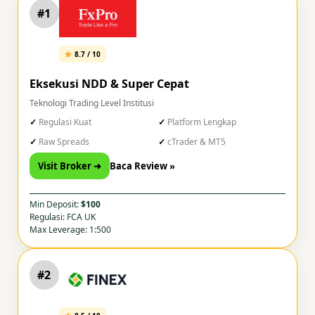
#1
8.7 / 10
Eksekusi NDD & Super Cepat
Teknologi Trading Level Institusi
Regulasi Kuat
Platform Lengkap
Raw Spreads
cTrader & MT5
Visit Broker ➜
Baca Review »
Min Deposit:
$100
Regulasi: FCA UK
Max Leverage: 1:500
#2