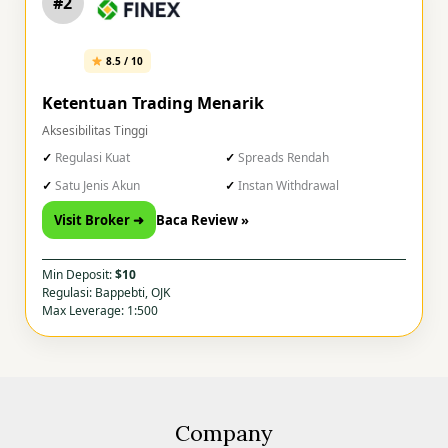
#2
8.5 / 10
Ketentuan Trading Menarik
Aksesibilitas Tinggi
Regulasi Kuat
Spreads Rendah
Satu Jenis Akun
Instan Withdrawal
Visit Broker ➜
Baca Review »
Min Deposit:
$10
Regulasi: Bappebti, OJK
Max Leverage: 1:500
Company