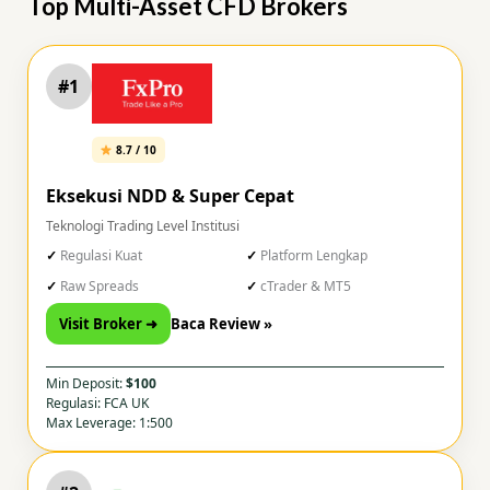
Top Multi-Asset CFD Brokers
#1
8.7 / 10
Eksekusi NDD & Super Cepat
Teknologi Trading Level Institusi
Regulasi Kuat
Platform Lengkap
Raw Spreads
cTrader & MT5
Visit Broker ➜
Baca Review »
Min Deposit:
$100
Regulasi: FCA UK
Max Leverage: 1:500