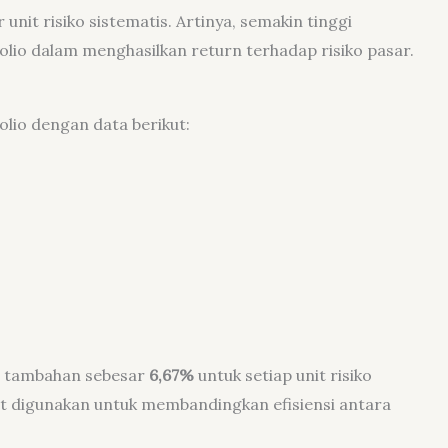
nit risiko sistematis. Artinya, semakin tinggi
folio dalam menghasilkan return terhadap risiko pasar.
olio dengan data berikut:
n tambahan sebesar
6,67%
untuk setiap unit risiko
pat digunakan untuk membandingkan efisiensi antara