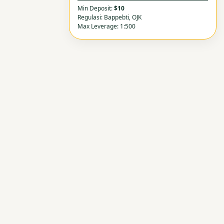
Min Deposit:
$10
Regulasi: Bappebti, OJK
Max Leverage: 1:500