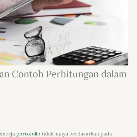
an Contoh Perhitungan dalam
kinerja
portofolio
tidak hanya berdasarkan pada