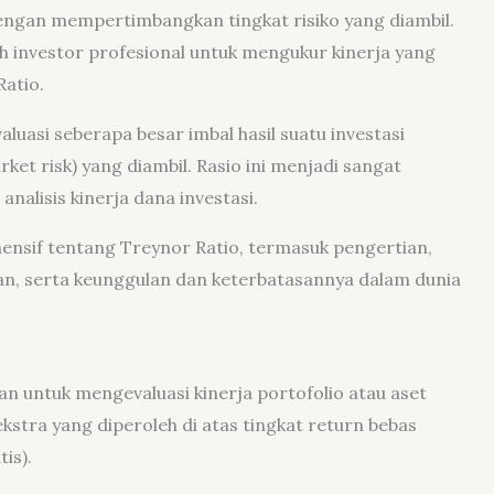
dengan mempertimbangkan tingkat risiko yang diambil.
eh investor profesional untuk mengukur kinerja yang
Ratio.
uasi seberapa besar imbal hasil suatu investasi
ket risk) yang diambil. Rasio ini menjadi sangat
alisis kinerja dana investasi.
ensif tentang Treynor Ratio, termasuk pengertian,
n, serta keunggulan dan keterbatasannya dalam dunia
n untuk mengevaluasi kinerja portofolio atau aset
stra yang diperoleh di atas tingkat return bebas
is).