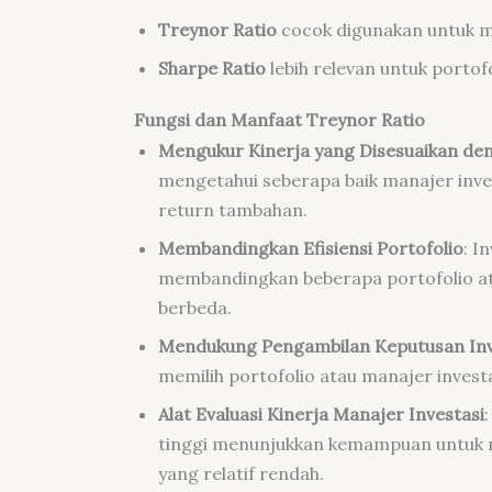
Treynor Ratio
cocok digunakan untuk m
Sharpe Ratio
lebih relevan untuk portof
Fungsi dan Manfaat Treynor Ratio
Mengukur Kinerja yang Disesuaikan den
mengetahui seberapa baik manajer inves
return tambahan.
Membandingkan Efisiensi Portofolio
: I
membandingkan beberapa portofolio ata
berbeda.
Mendukung Pengambilan Keputusan Inv
memilih portofolio atau manajer investa
Alat Evaluasi Kinerja Manajer Investasi
tinggi menunjukkan kemampuan untuk me
yang relatif rendah.