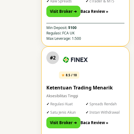
Raw Spreads
cTrader & MT5
Visit Broker ➜
Baca Review »
Min Deposit:
$100
Regulasi: FCA UK
Max Leverage: 1:500
#2
8.5 / 10
Ketentuan Trading Menarik
Aksesibilitas Tinggi
Regulasi Kuat
Spreads Rendah
Satu Jenis Akun
Instan Withdrawal
Visit Broker ➜
Baca Review »