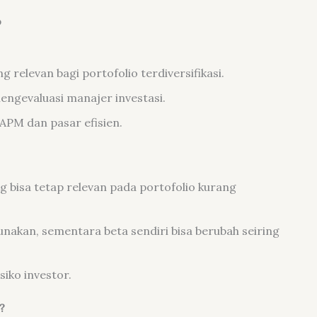
o
 relevan bagi portofolio terdiversifikasi.
engevaluasi manajer investasi.
APM dan pasar efisien.
g bisa tetap relevan pada portofolio kurang
nakan, sementara beta sendiri bisa berubah seiring
iko investor.
?