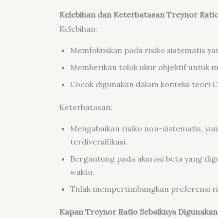
Kelebihan dan Keterbatasan Treynor Rati
Kelebihan:
Memfokuskan pada risiko sistematis yang
Memberikan tolok ukur objektif untuk m
Cocok digunakan dalam konteks teori C
Keterbatasan:
Mengabaikan risiko non-sistematis, yan
terdiversifikasi.
Bergantung pada akurasi beta yang digu
waktu.
Tidak mempertimbangkan preferensi ris
Kapan Treynor Ratio Sebaiknya Digunakan