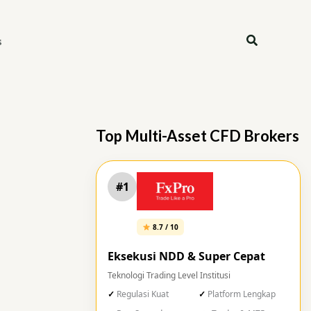
Search
s
Top Multi-Asset CFD Brokers
#1
8.7 / 10
Eksekusi NDD & Super Cepat
Teknologi Trading Level Institusi
Regulasi Kuat
Platform Lengkap