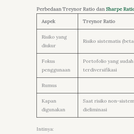
Perbedaan Treynor Ratio dan
Sharpe Rati
Aspek
Treynor Ratio
Risiko yang
Risiko sistematis (beta
diukur
Fokus
Portofolio yang sudah
penggunaan
terdiversifikasi
Rumus
Kapan
Saat risiko non-siste
digunakan
dieliminasi
Intinya: