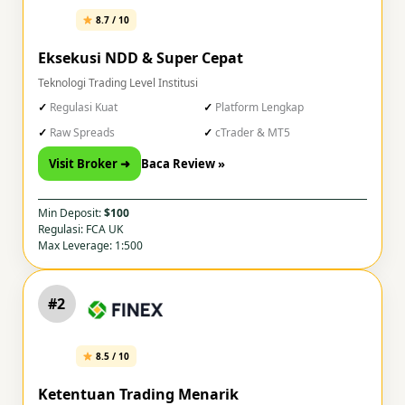
8.7 / 10
Eksekusi NDD & Super Cepat
Teknologi Trading Level Institusi
Regulasi Kuat
Platform Lengkap
Raw Spreads
cTrader & MT5
Visit Broker ➜
Baca Review »
Min Deposit:
$100
Regulasi: FCA UK
Max Leverage: 1:500
#2
8.5 / 10
Ketentuan Trading Menarik