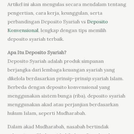
Artikel ini akan mengulas secara mendalam tentang
pengertian, cara kerja, keunggulan, serta
perbandingan Deposito Syariah vs
Deposito
Konvensional
, lengkap dengan tips memilih
deposito syariah terbaik.
Apa Itu Deposito Syariah?
Deposito Syariah adalah produk simpanan
berjangka dari lembaga keuangan syariah yang
dikelola berdasarkan prinsip-prinsip syariah Islam.
Berbeda dengan deposito konvensional yang
menggunakan sistem bunga (riba), deposito syariah
menggunakan akad atau perjanjian berdasarkan
hukum Islam, seperti Mudharabah.
Dalam akad Mudharabah, nasabah bertindak