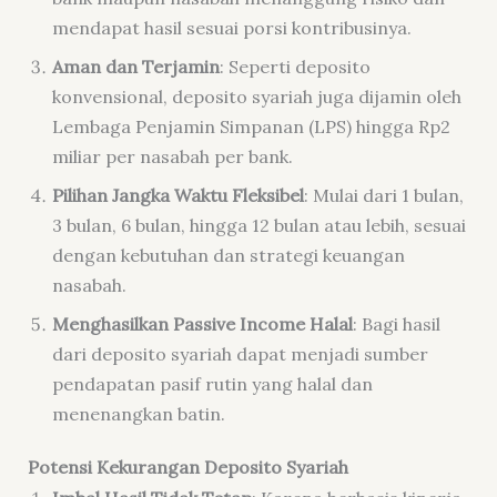
mendapat hasil sesuai porsi kontribusinya.
Aman dan Terjamin
: Seperti deposito
konvensional, deposito syariah juga dijamin oleh
Lembaga Penjamin Simpanan (LPS) hingga Rp2
miliar per nasabah per bank.
Pilihan Jangka Waktu Fleksibel
: Mulai dari 1 bulan,
3 bulan, 6 bulan, hingga 12 bulan atau lebih, sesuai
dengan kebutuhan dan strategi keuangan
nasabah.
Menghasilkan Passive Income Halal
: Bagi hasil
dari deposito syariah dapat menjadi sumber
pendapatan pasif rutin yang halal dan
menenangkan batin.
Potensi Kekurangan Deposito Syariah