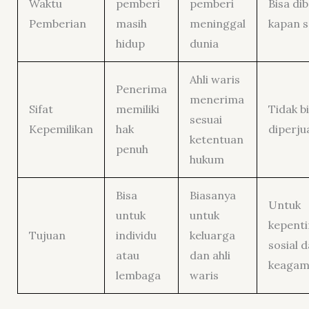
Waktu
pemberi
pemberi
Bisa di
Pemberian
masih
meninggal
kapan s
hidup
dunia
Ahli waris
Penerima
menerima
Sifat
memiliki
Tidak b
sesuai
Kepemilikan
hak
diperju
ketentuan
penuh
hukum
Bisa
Biasanya
Untuk
untuk
untuk
kepent
Tujuan
individu
keluarga
sosial 
atau
dan ahli
keagam
lembaga
waris