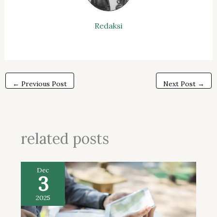
Redaksi
←
Previous Post
Next Post
→
related posts
Dec
3
2025