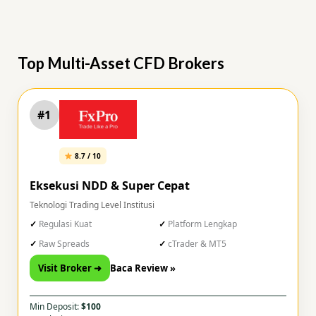
Top Multi-Asset CFD Brokers
#1
8.7 / 10
Eksekusi NDD & Super Cepat
Teknologi Trading Level Institusi
Regulasi Kuat
Platform Lengkap
Raw Spreads
cTrader & MT5
Visit Broker ➜
Baca Review »
Min Deposit:
$100