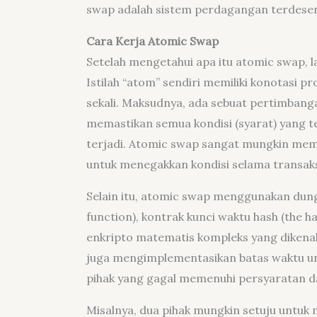
swap adalah sistem perdagangan terdesen
Cara Kerja Atomic Swap
Setelah mengetahui apa itu atomic swap, l
Istilah “atom” sendiri memiliki konotasi p
sekali. Maksudnya, ada sebuat pertimbang
memastikan semua kondisi (syarat) yang t
terjadi. Atomic swap sangat mungkin mem
untuk menegakkan kondisi selama transaks
Selain itu, atomic swap menggunakan dungs
function), kontrak kunci waktu hash (the
enkripto matematis kompleks yang dikenal
juga mengimplementasikan batas waktu unt
pihak yang gagal memenuhi persyaratan da
Misalnya, dua pihak mungkin setuju untuk