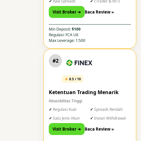
Raw Spreads
cTrader & MT5
Visit Broker ➜
Baca Review »
Min Deposit:
$100
Regulasi: FCA UK
Max Leverage: 1:500
#2
8.5 / 10
Ketentuan Trading Menarik
Aksesibilitas Tinggi
Regulasi Kuat
Spreads Rendah
Satu Jenis Akun
Instan Withdrawal
Visit Broker ➜
Baca Review »