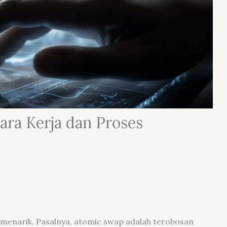
ara Kerja dan Proses
enarik. Pasalnya, atomic swap adalah terobosan