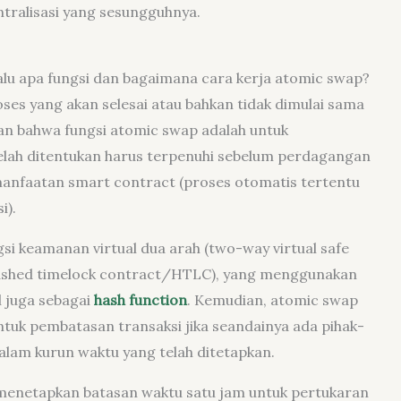
tralisasi yang sesungguhnya.
alu apa fungsi dan bagaimana cara kerja atomic swap?
roses yang akan selesai atau bahkan tidak dimulai sama
an bahwa fungsi atomic swap adalah untuk
elah ditentukan harus terpenuhi sebelum perdagangan
anfaatan smart contract (proses otomatis tertentu
i).
i keamanan virtual dua arah (two-way virtual safe
 hashed timelock contract/HTLC), yang menggunakan
 juga sebagai
hash function
. Kemudian, atomic swap
uk pembatasan transaksi jika seandainya ada pihak-
lam kurun waktu yang telah ditetapkan.
 menetapkan batasan waktu satu jam untuk pertukaran