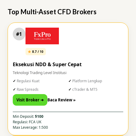
Top Multi-Asset CFD Brokers
#1
8.7 / 10
Eksekusi NDD & Super Cepat
Teknologi Trading Level Institusi
Regulasi Kuat
Platform Lengkap
Raw Spreads
cTrader & MT5
Visit Broker ➜
Baca Review »
Min Deposit:
$100
Regulasi: FCA UK
Max Leverage: 1:500