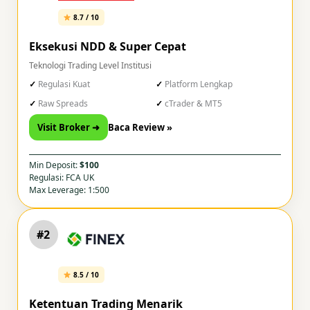
8.7 / 10
Eksekusi NDD & Super Cepat
Teknologi Trading Level Institusi
Regulasi Kuat
Platform Lengkap
Raw Spreads
cTrader & MT5
Visit Broker ➜
Baca Review »
Min Deposit:
$100
Regulasi: FCA UK
Max Leverage: 1:500
#2
8.5 / 10
Ketentuan Trading Menarik