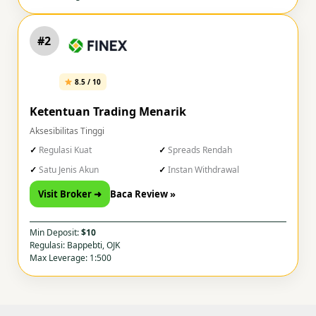
#2
8.5 / 10
Ketentuan Trading Menarik
Aksesibilitas Tinggi
Regulasi Kuat
Spreads Rendah
Satu Jenis Akun
Instan Withdrawal
Visit Broker ➜
Baca Review »
Min Deposit:
$10
Regulasi: Bappebti, OJK
Max Leverage: 1:500