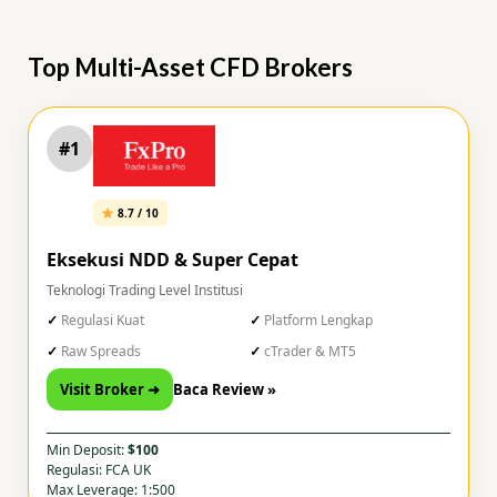
Top Multi-Asset CFD Brokers
#1
8.7 / 10
Eksekusi NDD & Super Cepat
Teknologi Trading Level Institusi
Regulasi Kuat
Platform Lengkap
Raw Spreads
cTrader & MT5
Visit Broker ➜
Baca Review »
Min Deposit:
$100
Regulasi: FCA UK
Max Leverage: 1:500