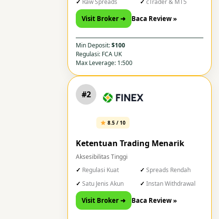
Raw Spreads
cTrader & MT5
Visit Broker ➜
Baca Review »
Min Deposit:
$100
Regulasi: FCA UK
Max Leverage: 1:500
#2
8.5 / 10
Ketentuan Trading Menarik
Aksesibilitas Tinggi
Regulasi Kuat
Spreads Rendah
Satu Jenis Akun
Instan Withdrawal
Visit Broker ➜
Baca Review »