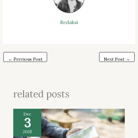
Redaksi
←
Previous Post
Next Post
→
related posts
Dec
3
2025