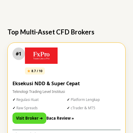
Top Multi-Asset CFD Brokers
#1
8.7 / 10
Eksekusi NDD & Super Cepat
Teknologi Trading Level Institusi
Regulasi Kuat
Platform Lengkap
Raw Spreads
cTrader & MT5
Visit Broker ➜
Baca Review »