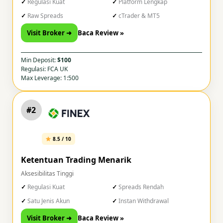
Regulasi Kuat
Platform Lengkap
Raw Spreads
cTrader & MT5
Visit Broker ➜
Baca Review »
Min Deposit:
$100
Regulasi: FCA UK
Max Leverage: 1:500
#2
8.5 / 10
Ketentuan Trading Menarik
Aksesibilitas Tinggi
Regulasi Kuat
Spreads Rendah
Satu Jenis Akun
Instan Withdrawal
Visit Broker ➜
Baca Review »