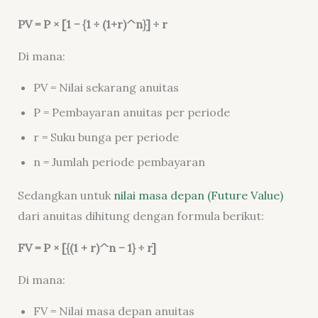
PV = P × [1 − {1 ÷ (1+r)^n}] ÷ r
Di mana:
PV = Nilai sekarang anuitas
P = Pembayaran anuitas per periode
r = Suku bunga per periode
n = Jumlah periode pembayaran
Sedangkan untuk
nilai masa depan (Future Value)
dari anuitas dihitung dengan formula berikut:
FV = P × [{(1 + r)^n − 1} ÷ r]
Di mana:
FV = Nilai masa depan anuitas