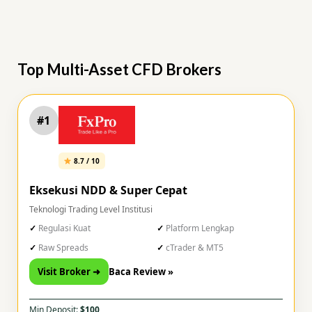
Top Multi-Asset CFD Brokers
#1
8.7 / 10
Eksekusi NDD & Super Cepat
Teknologi Trading Level Institusi
Regulasi Kuat
Platform Lengkap
Raw Spreads
cTrader & MT5
Visit Broker ➜
Baca Review »
Min Deposit:
$100