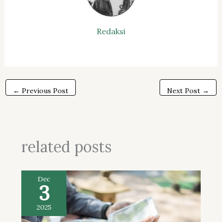
Redaksi
←
Previous Post
Next Post
→
related posts
Dec
3
2025