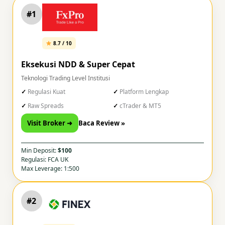
#1
8.7 / 10
Eksekusi NDD & Super Cepat
Teknologi Trading Level Institusi
Regulasi Kuat
Platform Lengkap
Raw Spreads
cTrader & MT5
Visit Broker ➜
Baca Review »
Min Deposit:
$100
Regulasi: FCA UK
Max Leverage: 1:500
#2