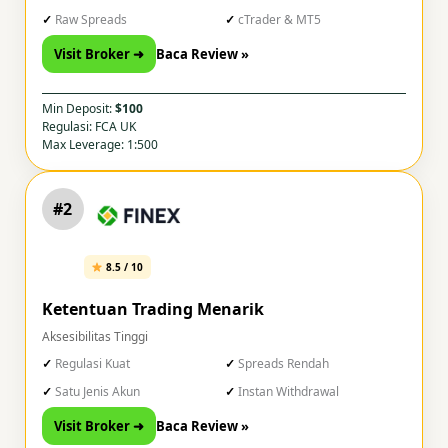
Raw Spreads
cTrader & MT5
Visit Broker ➜
Baca Review »
Min Deposit:
$100
Regulasi: FCA UK
Max Leverage: 1:500
#2
8.5 / 10
Ketentuan Trading Menarik
Aksesibilitas Tinggi
Regulasi Kuat
Spreads Rendah
Satu Jenis Akun
Instan Withdrawal
Visit Broker ➜
Baca Review »