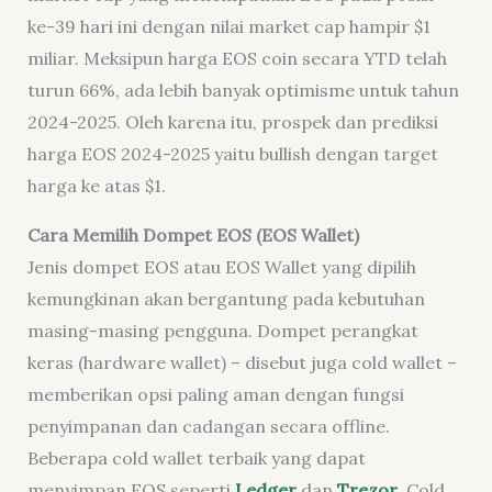
ke-39 hari ini dengan nilai
market cap
hampir $1
miliar. Meksipun harga EOS
coin
secara YTD telah
turun 66%, ada lebih banyak optimisme untuk tahun
2024-2025. Oleh karena itu, prospek dan prediksi
harga EOS 2024-2025 yaitu
bullish
dengan target
harga ke atas $1.
Cara Memilih Dompet EOS (EOS
Wallet
)
Jenis dompet EOS atau EOS
Wallet
yang dipilih
kemungkinan akan bergantung pada kebutuhan
masing-masing pengguna. Dompet perangkat
keras (
hardware wallet
) – disebut juga
cold wallet
–
memberikan opsi paling aman dengan fungsi
penyimpanan dan cadangan secara
offline
.
Beberapa cold wallet terbaik yang dapat
menyimpan EOS seperti
Ledger
dan
Trezor
.
Cold