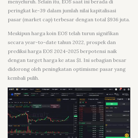
menyeluruh. Selain itu, EOS saat ini berada di
peringkat ke-39 dalam jumlah nilai kapitalisasi
pasar (
market cap
) terbesar dengan total $936 juta.
Meskipun harga koin EOS telah turun signifikan
secara year-to-date tahun 2022, prospek dan
prediksi harga EOS 2024-2025 berpotensi naik
dengan target harga ke atas $1. Ini sebagian besar
didorong oleh peningkatan optimisme pasar yang
kembali pulih.